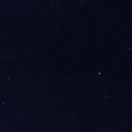
哈兰德与瓜迪奥拉搭肩自拍感慨与