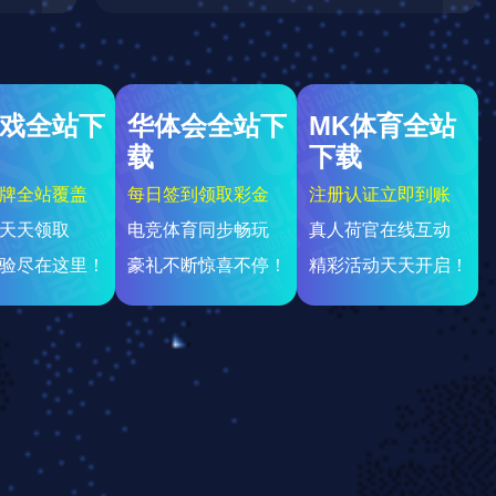
射能力和突破能力的球
兰德尔必须清楚其擅长
在训练中模拟文班的一
机会。
，让兰德尔在场上能够
坚实的基础。
增强一对一防守能力，
能，比如反复进行低位