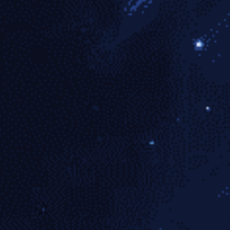
力，提高整体防守效
此外，通过不断沟通
应速度，让整个团队
的几率。
4、培养心
最后，加强心理素质
张而影响发挥。因此
持冷静思考，有助于
此外，可以借助冥想
于其长期保持稳定表
最后，通过与心理专