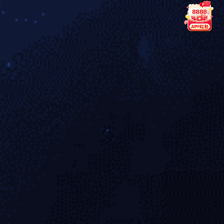
征到提升自身技能，从
球队整体实力得到进一
强敌都能做到从容应
人与集体共同进步的新
下一篇：