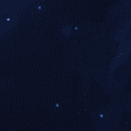
幼詹26岁前达成15000分里程碑三…
延伸阅读
1.
张博源承诺加盟路易斯维尔被誉为国内同龄
2026-06-14
2.
曼城夺联赛杯提升信心格伊强调专注自身而
2026-06-02
3.
埃奇库姆近期状态火热场均317分87板63助
2026-05-25
4.
詹姆斯去勇士流言或为谈判策略如同购物比
2026-08-04