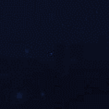
App下载
关于我们
隐私政策
服务协议
网站地图