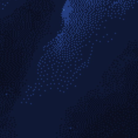
都处于最佳状态，从而更好地面对挑战，实现自我超越。
德尔有效地防守文班，需要综合考虑多方面因素。从理解对手特
心理素质，每一个环节都不可忽视。这些措施相辅相成，将使得
奠定坚实基础。
，如果能够持续坚持这些策略，相信不仅仅是针对文班，对任何
胜利创造条件。同时，这也将促进每位球员自身的发展，实现个