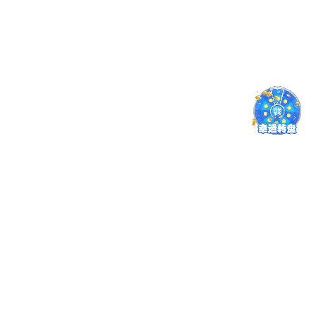
来胜利。
结合弗里克本人的战术风格，他倾向于使用快速边锋
来撕开对方防线，而戈登恰好符合这一要求。他不仅
能够利用速度突破对手，还具备很好的传中能力，可
以帮助队友创造得分机会。因此，引进他将使拜仁拥
有更丰富多样化的进攻手段，从而增强整体竞争力。
同时，随着队内老将逐渐退役，新生力量亟需补充。
培养新一代核心球员，对于任何一家追求卓越成绩的
俱乐部都是至关重要的一环。通过引入像戈登这样的
年轻才俊，不仅可以解决短期战斗需求，同时也为长
远发展打下坚实基础。
3、媒体与公众反响
自从弗里克表达想要引进戈登后，各大媒体纷纷对此