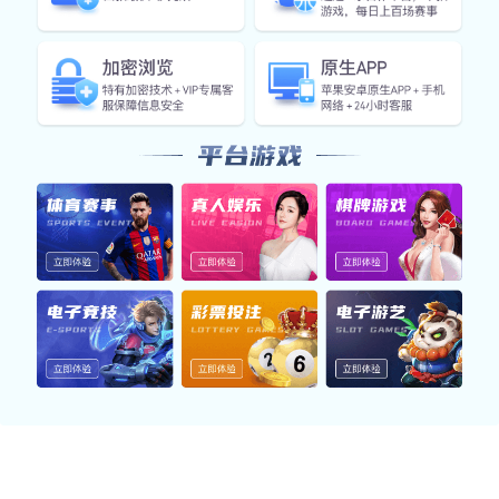
时刻能够做出正确选择，为球队创造更多机会。
此外，弗里克还特别提到戈登在比赛中展现出的心理
素质。他认为，一个优秀球员不仅需要有过硬的技
术，还要具备应对压力和挑战能力。戈登能够在高强
度比赛中保持冷静，并且始终如一地发挥出色，这正
是他未来发展的巨大潜力所在。
2、引进戈登的重要性
对于拜仁慕尼黑来说，引进像戈登这样具有潜力和天
赋的新星，将会为球队注入新的活力。在当前足球市
场竞争日益激烈的大环境下，每个俱乐部都希望能通
过引援来提升自己的实力。尤其是在面对欧冠等重大
赛事时，一名优秀边锋可以改变比赛走势，为球队带