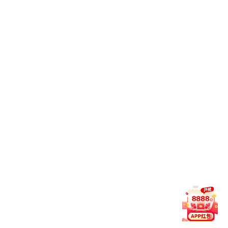
进行了报道，引发了广泛讨论。不少评论员表示，弗
里克此番举动显示了他对于未来构建球队蓝图的一种
清晰思考。同时，他们也认为，若最终成行，这笔交
易无疑将成为德甲转会市场上的热点话题。
许多球迷对此持积极态度，他们相信，以当前俱乐部
的发展势头以及弗里克卓越执教能力，成功签下戈登
并非遥不可及。而且，无论是从经济角度还是竞技层
面来看，这样一次收购都有着极大的可行性与必要
性。此外，有部分媒体还探讨了如果交易成真，将如
何影响拜仁目前阵容结构以及战术部署等问题，使得
这一话题持续升温。
当然，也有一些声音表示担忧，他们认为年轻球员往
往需要时间适应新的联赛环境和竞争氛围，因此不应