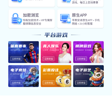
最后，年轻人的创新思维也为球队带来了新的战术选
择。在面对传统战术时，他们可能会提出不同视角的
问题，从而激发全队重新思考如何应对挑战，这对于
提升整体战斗力至关重要。
2、团队文化建设
建立积极向上的团队文化是实现球队团结精神的重要
基础。三球强调，良好的氛围能够增强队员间的归属
感，让每个人都感受到自己是这个大家庭的一部分。
在这样的环境中，每位成员都乐于贡献自己的力量，
为共同目标努力奋斗。
团队文化还体现在日常训练和比赛中的相互支持。当
有一名队员表现不佳时，其余队友应该给予鼓励，而