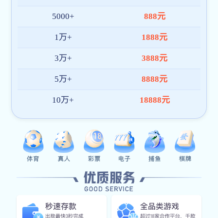
文化建设、相互信任的重要性以及展望未来的发展方
向。通过这些分析，我们期待着球队能够如一家人般
紧密团结，在未来的比赛中展现出更为出色的表现。
1、年轻球员的优势
随着时代的发展，年轻球员逐渐成为各大球队的新鲜
血液。他们通常具备良好的身体素质和充沛的精力，
这使得他们在场上能够进行高强度的拼搏。三球指
出，年轻人的这种激情常常能够激励整个团队，使得
队伍在逆境中也能保持斗志。
此外，年轻球员往往具有较强的学习能力和适应能
力。他们愿意接受新战术、新理念，并通过不断学习
提高自身水平。这种开放的心态使得他们更容易与教
练组进行有效沟通，从而快速融入球队体系。