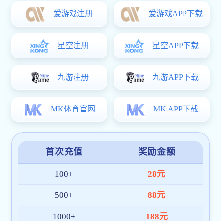
三球谈球队年轻化与团结精神
期待未来表现如一家人般紧密
团结
2026-05-29 22:30
56 次阅读
首页
/
体育看点
在当今足球发展的背景下，球队的年轻化与团结精神
成为了提升整体竞争力的重要因素。三球作为一名经
验丰富的教练，深刻认识到球队成员之间的紧密团结
对取得佳绩的重要性。他认为，年轻球员不仅带来了
活力和创造力，更能在团队中形成强大的凝聚力。在
这篇文章中，我们将从四个方面探讨三球对于球队年
轻化及团结精神的看法，包括年轻球员的优势、团队