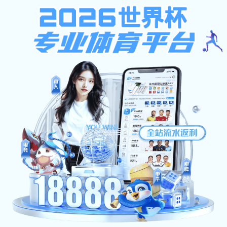
立即注册
kaiyun体育官网登录入口
带
您畅享全球体育盛事
专业平台，数据精准，
高清直播
覆盖热门体育项
目。
聚焦足球、篮球、电竞等赛事，
每日内容实时更
新
。
极速访问
下载APP