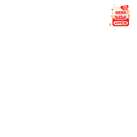
看，夏普无疑具有非常高的发展潜力。他不仅拥有优
秀的身体条件，还有较强的大脑意识，这为他打下了
扎实基础。同时，他还有很大的提升空间，无论是在
技术上还是心理素质上，都有待进一步完善。
随着NBA竞争愈发激烈，对于年轻球员而言，把握每
一次机会至关重要。而今，通过持续努力与自我反
思，相信他能够不断突破自我限制，实现更高层次的
发展。此外，通过与老将合作学习，也能加速其成长
过程，让其早日成为球队核心力量之一。
综上所述，如果未来几年内能保持健康且继续发展，
那么毫无疑问，他会成为联盟中值得瞩目的明星球
员，为篮网带来更多荣誉。同时也会吸引更多关注，
让篮球迷见证这位年轻人的蜕变之路。