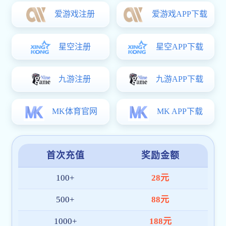
篮网主帅称赞夏普表现出色拇
指韧带撕裂未影响其进步显著
2026-05-24 16:57
55 次阅读
首页
/
体育看点
在最近的NBA赛季中，布鲁克林篮网的主帅对球队年
轻球员夏普的表现给予了高度评价。尽管夏普遭遇了
拇指韧带撕裂的伤病，但这并未影响他在比赛中的显
著进步。文章将从四个方面详细探讨夏普的成长历
程、他在比赛中的突出表现、教练对他的期望以及未
来的发展潜力。通过这些分析，我们将更全面地理解
夏普作为一名年轻运动员所展现出的坚韧和才能，充
分体现出他为篮网队贡献的重要性。