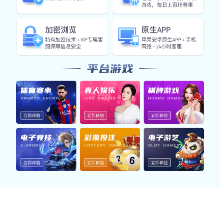
可见，尽管经历了一段艰难时期，夏普并没有因此而
退缩。他用自己的行动证明了自己是一位具有强大心
理素质和抗压能力的运动员，这也为他的未来奠定了
坚实的基础。
2、比赛中的突出表现
在近期的一场比赛中，夏普再次展现出色表现，不仅
在进攻端频频得分，还积极参与防守。他凭借着敏锐
的判断力和灵活的脚步，为球队创造了多个得分机
会。在比赛关键时刻，他冷静处理球权，为队友提供
支持，使球队逐渐扭转局势。
此外，他还是篮网队内重要的一环，无论是在快攻还
是阵地战中都能发挥关键作用。他通过不断跑位与掩