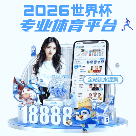
立即注册
kaiyun体育官网登录入口
带
您畅享全球体育盛事
专业平台，数据精准，
高清直播
覆盖热门体育项
目。
聚焦足球、篮球、电竞等赛事，
每日内容实时更
新
。
极速访问
下载APP