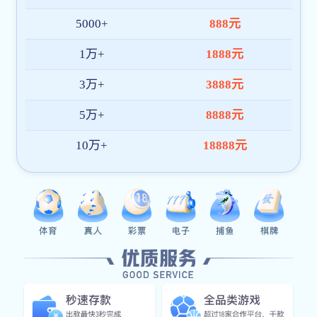
1、夏普的成长历程
夏普自加入篮网以来，就展现出了良好的篮球基础和
极大的潜力。他在大学时期就以其出色的身体素质和
技术能力而受到关注。这使得他能够迅速适应NBA的
节奏，融入球队。在训练期间，他勤奋努力，不断提
升自己的技巧，让教练和队友们都看到了他的努力和
进步。
然而，在这个快速发展的过程中，伤病总是不可避
免。最近，夏普遭遇了拇指韧带撕裂的重创，这让人
们开始担心他的职业生涯发展。然而，他以非凡的毅
力面对挑战，在康复过程中依然坚持训练，保持状
态。这种精神不仅赢得了教练团队的尊重，也鼓舞了
整个球队。